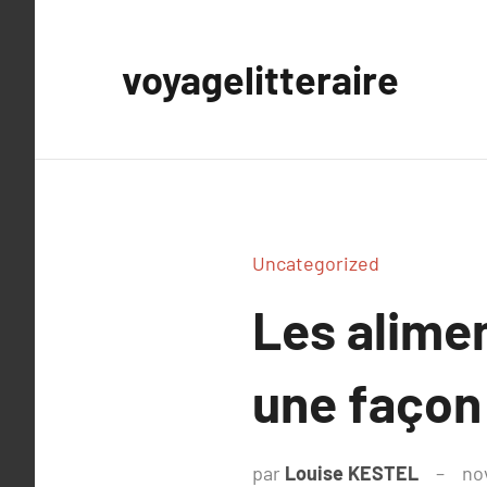
Aller
au
voyagelitteraire
contenu
Uncategorized
Les alimen
une façon 
par
Louise KESTEL
no