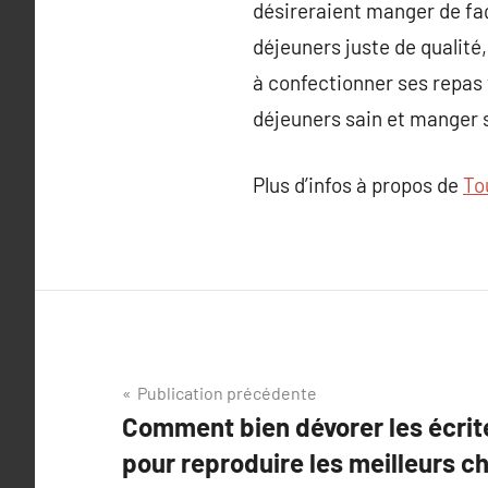
désireraient manger de fa
déjeuners juste de qualité,
à confectionner ses repas 
déjeuners sain et manger 
Plus d’infos à propos de
To
Navigation
Publication précédente
Comment bien dévorer les écrit
de
pour reproduire les meilleurs c
l’article