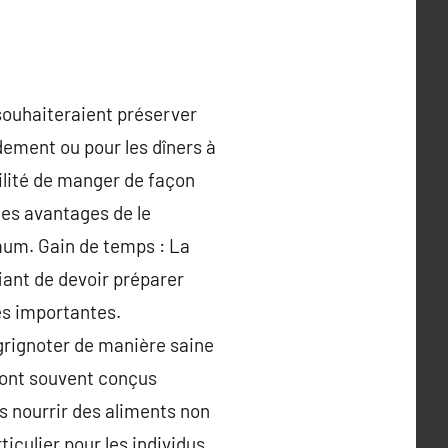
souhaiteraient préserver
dement ou pour les dîners à
bilité de manger de façon
les avantages de le
mum. Gain de temps : La
fiant de devoir préparer
és importantes.
grignoter de manière saine
sont souvent conçus
 nourrir des aliments non
ticulier pour les individus