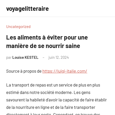
Aller
voyagelitteraire
au
contenu
Uncategorized
Les aliments à éviter pour une
manière de se nourrir saine
par
Louise KESTEL
juin 12, 2024
Aucun
commentaire
Source à propos de
https://luigi-italie.com/
La transport de repas est un service de plus en plus
estimé dans notre société moderne. Les gens
savourent la habileté d’avoir la capacité de faire établir
de la nourriture en ligne et de la faire transporter
directement à leur porte. Cependant, on trouve des