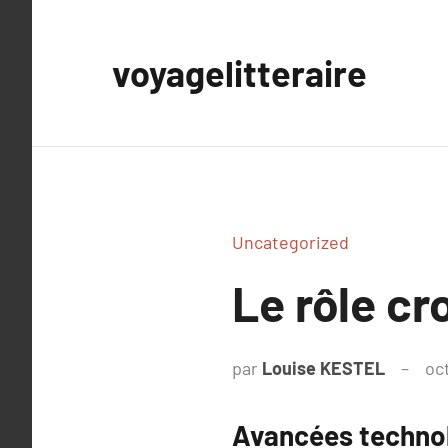
Aller
au
voyagelitteraire
contenu
Uncategorized
Le rôle cr
par
Louise KESTEL
oc
Avancées technol