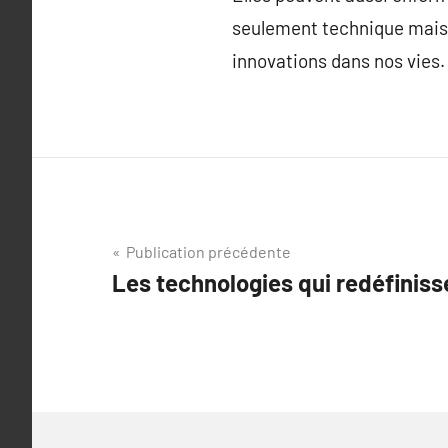
seulement technique mais a
innovations dans nos vies.
Navigation
Publication précédente
Les technologies qui redéfiniss
de
l’article