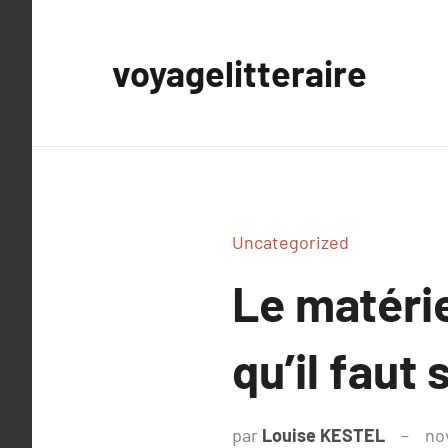
Aller
au
voyagelitteraire
contenu
Uncategorized
Le matérie
qu’il faut 
par
Louise KESTEL
no