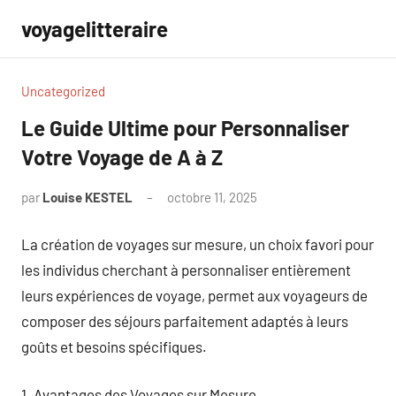
Aller
voyagelitteraire
au
contenu
Uncategorized
Le Guide Ultime pour Personnaliser
Votre Voyage de A à Z
par
Louise KESTEL
octobre 11, 2025
Aucun
commentaire
La création de voyages sur mesure, un choix favori pour
les individus cherchant à personnaliser entièrement
leurs expériences de voyage, permet aux voyageurs de
composer des séjours parfaitement adaptés à leurs
goûts et besoins spécifiques.
1. Avantages des Voyages sur Mesure