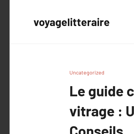
Aller
au
voyagelitteraire
contenu
Uncategorized
Le guide 
vitrage : 
Conseils