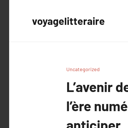
Aller
au
voyagelitteraire
contenu
Uncategorized
L’avenir d
l’ère num
anticiper.