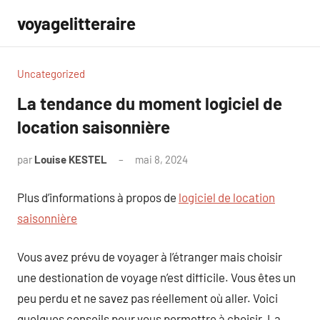
Aller
voyagelitteraire
au
contenu
Uncategorized
La tendance du moment logiciel de
location saisonnière
par
Louise KESTEL
mai 8, 2024
Aucun
commentaire
Plus d’informations à propos de
logiciel de location
saisonnière
Vous avez prévu de voyager à l’étranger mais choisir
une destionation de voyage n’est difficile. Vous êtes un
peu perdu et ne savez pas réellement où aller. Voici
quelques conseils pour vous permettre à choisir. La