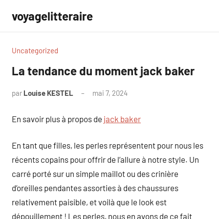
Aller
voyagelitteraire
au
contenu
Uncategorized
La tendance du moment jack baker
par
Louise KESTEL
mai 7, 2024
Aucun
commentaire
En savoir plus à propos de
jack baker
En tant que filles, les perles représentent pour nous les
récents copains pour offrir de l’allure à notre style. Un
carré porté sur un simple maillot ou des crinière
d’oreilles pendantes assorties à des chaussures
relativement paisible, et voilà que le look est
dépouillement ! Les perles, nous en avons de ce fait