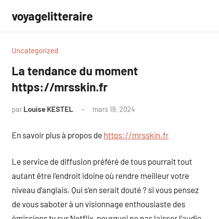
Aller
voyagelitteraire
au
contenu
Uncategorized
La tendance du moment
https://mrsskin.fr
par
Louise KESTEL
mars 19, 2024
Aucun
commentaire
En savoir plus à propos de
https://mrsskin.fr
Le service de diffusion préféré de tous pourrait tout
autant être l’endroit idoine où rendre meilleur votre
niveau d’anglais. Qui s’en serait douté ? si vous pensez
de vous saboter à un visionnage enthousiaste des
émissions tv sur Netflix, pourquoi ne pas laisser l’audio