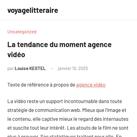
Aller
voyagelitteraire
au
contenu
Uncategorized
La tendance du moment agence
vidéo
par
Louise KESTEL
janvier 10, 2025
Aucun
commentaire
Texte de référence à propos de
agence vidéo
La vidéo reste un support incontournable dans toute
stratégie de communication web. Mieux que l’image et
le contenu, elle captive mieux le regard des internautes
et suscite tout leur intérêt. Les atouts de le film ne sont
plus à prouver. Ses statistiques traitent pour elle. En