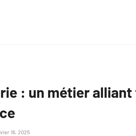
rie : un métier allian
nce
vier 16, 2025
Aucun