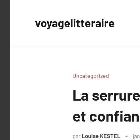
Aller
au
voyagelitteraire
contenu
Uncategorized
La serrure
et confia
par
Louise KESTEL
jan