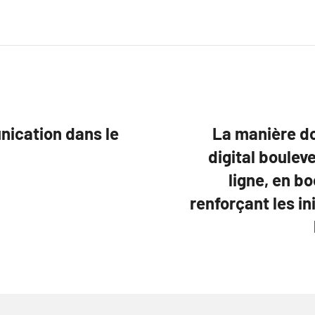
ication dans le
La manière do
digital boulev
ligne, en b
renforçant les i