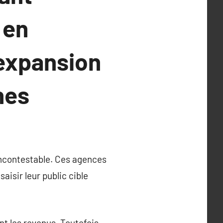
 en
expansion
nes
ncontestable. Ces agences
aisir leur public cible
nt les revenus. Toutefois,