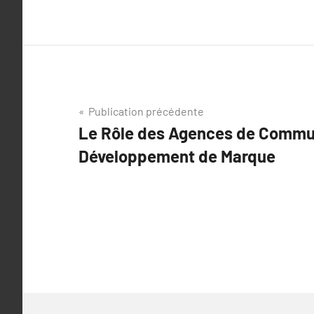
Navigation
Publication précédente
Le Rôle des Agences de Commun
de
Développement de Marque
l’article