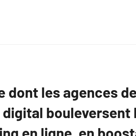
e dont les agences d
digital bouleversent l
ng en ligne, en boos