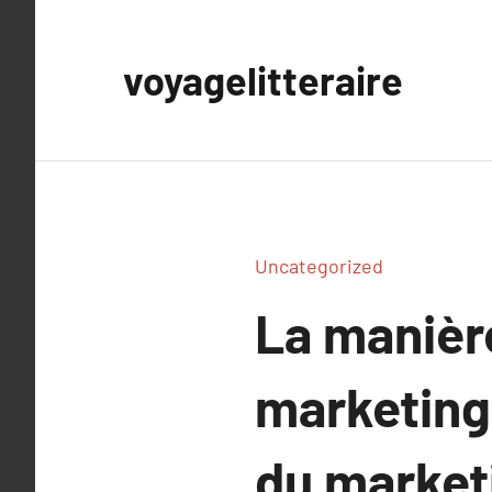
Aller
au
voyagelitteraire
contenu
Uncategorized
La manièr
marketing 
du marketi