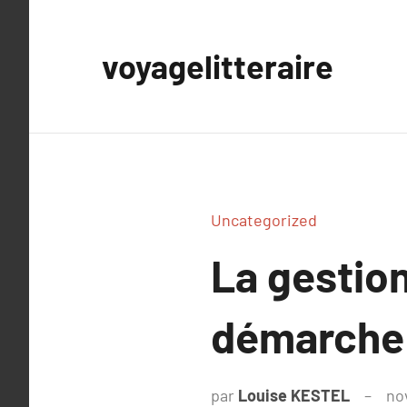
Aller
au
voyagelitteraire
contenu
Uncategorized
La gestio
démarche 
par
Louise KESTEL
no