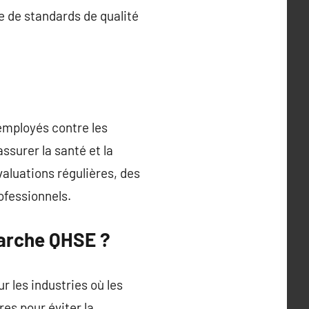
ce de standards de qualité
 employés contre les
ssurer la santé et la
aluations régulières, des
ofessionnels.
marche QHSE ?
 les industries où les
es pour éviter la