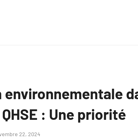
n environnementale da
QHSE : Une priorité
vembre 22, 2024
Aucun