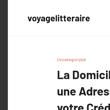
Aller
au
voyagelitteraire
contenu
Uncategorized
La Domicil
une Adres
votre Créd