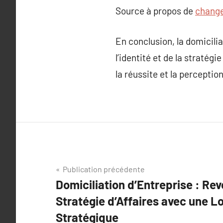
Source à propos de
change
En conclusion, la domicilia
l’identité et de la stratég
la réussite et la percepti
Navigation
Publication précédente
Domiciliation d’Entreprise : Rev
de
Stratégie d’Affaires avec une L
l’article
Stratégique