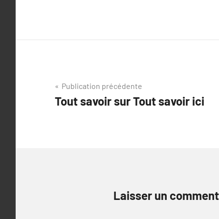
Navigation
Publication précédente
Tout savoir sur Tout savoir ici
de
l’article
Laisser un comment