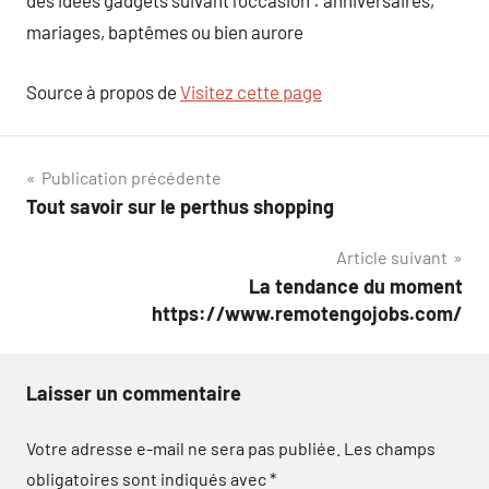
des idées gadgets suivant l’occasion : anniversaires,
mariages, baptêmes ou bien aurore
Source à propos de
Visitez cette page
Navigation
Publication précédente
Tout savoir sur le perthus shopping
de
Article suivant
l’article
La tendance du moment
https://www.remotengojobs.com/
Laisser un commentaire
Votre adresse e-mail ne sera pas publiée.
Les champs
obligatoires sont indiqués avec
*