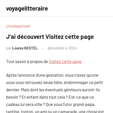
Aller
voyagelitteraire
au
contenu
Uncategorized
J’ai découvert Visitez cette page
par
Louise KESTEL
décembre 4, 2024
Aucun
commentaire
Tout savoir à propos de
Visitez cette page
Après l’annonce d’une gestation, vous n’avez qu’une
vous vous retrouvez seule hâte, endommager ce petit
dernier. Mais dont les éventuels géniteurs auront-ils
besoin ? Et enfant dans tout cela ? Est-ce que ce
cadeau lui sera utile ? Que vous futur grand-papa,
tantine, tonton, un ami ou un camarade, une chose est