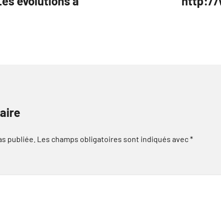
es évolutions à
http:/
aire
as publiée.
Les champs obligatoires sont indiqués avec
*