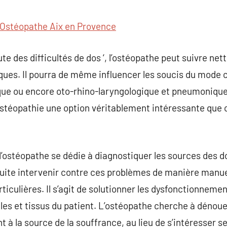
commentaire
Ostéopathe Aix en Provence
e des difficultés de dos ‘, l’ostéopathe peut suivre net
ues. Il pourra de même influencer les soucis du mode ca
ique ou encore oto-rhino-laryngologique et pneumoniqu
’ostéopathie une option véritablement intéressante que c
l’ostéopathe se dédie à diagnostiquer les sources des d
suite intervenir contre ces problèmes de manière manuel
iculières. Il s’agit de solutionner les dysfonctionnem
scles et tissus du patient. L’ostéopathe cherche à dénou
nt à la source de la souffrance, au lieu de s’intéresse