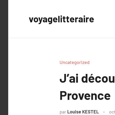
Aller
au
voyagelitteraire
contenu
Uncategorized
J’ai déco
Provence
par
Louise KESTEL
oc