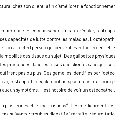
tructural chez son client, afin d’améliorer le fonctionnem
maintenir ses connaissances à s’autoréguler, l’ostéopat
ses capacités de lutte contre les maladies. L’ostéopath
ez son affected person qui peuvent éventuellement être
 la mobilité des tissus du sujet. Des galipettes physiqu
tes précieuses dans les tissus des clients, sans que ces
souffrent pas ou plus. Ces gamelles identifiés par l’ost
tive, l’ostéopathie également au sportif une meilleure p
aucun symptôme, il est notoire de voir un ostéopathe u
es plus jeunes et les nourrissons*. Des médicaments os
cas suivants : troubles digestifs ( retraite, régurgitat