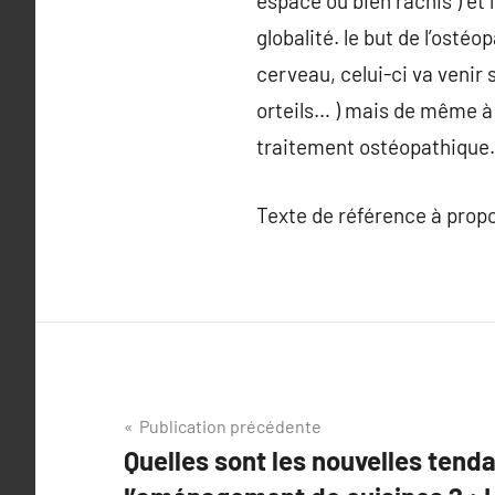
espace ou bien rachis ) et 
globalité. le but de l’ost
cerveau, celui-ci va venir 
orteils… ) mais de même à 
traitement ostéopathique.
Texte de référence à prop
Navigation
Publication précédente
Quelles sont les nouvelles ten
de