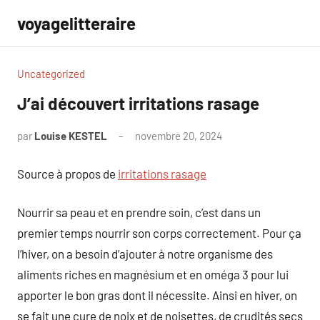
Aller
voyagelitteraire
au
contenu
Uncategorized
J’ai découvert irritations rasage
par
Louise KESTEL
novembre 20, 2024
Aucun
commentaire
Source à propos de
irritations rasage
Nourrir sa peau et en prendre soin, c’est dans un
premier temps nourrir son corps correctement. Pour ça
l’hiver, on a besoin d’ajouter à notre organisme des
aliments riches en magnésium et en oméga 3 pour lui
apporter le bon gras dont il nécessite. Ainsi en hiver, on
se fait une cure de noix et de noisettes, de crudités secs