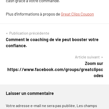
cash grâce à votre commande.
Plus d’informations à propos de
Great Clips Coupon
Navigation
Publication précédente
Comment le coaching de vie peut booster votre
de
confiance.
l’article
Article suivant
Zoom sur
https://www.facebook.com/groups/greatclipsc
odes
Laisser un commentaire
Votre adresse e-mail ne sera pas publiée.
Les champs