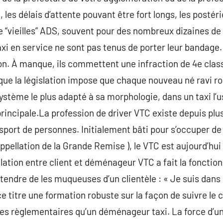
 les délais d’attente pouvant être fort longs, les postér
“vieilles” ADS, souvent pour des nombreux dizaines de m
axi en service ne sont pas tenus de porter leur bandage.
ion. À manque, ils commettent une infraction de 4e cla
que la législation impose que chaque nouveau né ravi rou
e système le plus adapté à sa morphologie, dans un taxi l’
principale.La profession de driver VTC existe depuis plu
sport de personnes. Initialement bâti pour s’occuper de 
ppellation de la Grande Remise ), le VTC est aujourd’hui i
lation entre client et déménageur VTC a fait la fonction 
tendre de les muqueuses d’un clientèle : « Je suis dans le
e titre une formation robuste sur la façon de suivre le 
ces règlementaires qu’un déménageur taxi. La force d’un