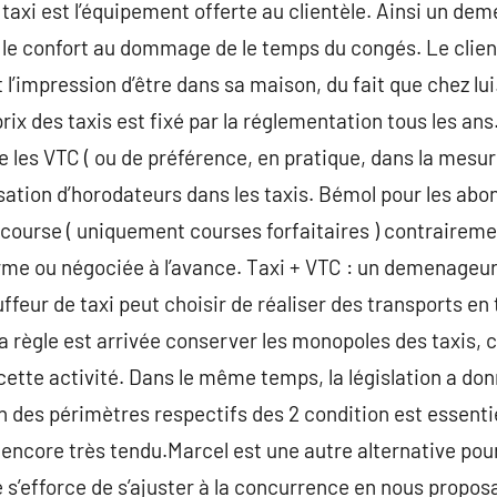
 taxi est l’équipement offerte au clientèle. Ainsi un d
 le confort au dommage de le temps du congés. Le clien
t l’impression d’être dans sa maison, du fait que chez lui
prix des taxis est fixé par la réglementation tous les ans
ue les VTC ( ou de préférence, en pratique, dans la mesur
lisation d’horodateurs dans les taxis. Bémol pour les abon
a course ( uniquement courses forfaitaires ) contraireme
forme ou négociée à l’avance. Taxi + VTC : un demenageu
ffeur de taxi peut choisir de réaliser des transports en
 règle est arrivée conserver les monopoles des taxis, c
 à cette activité. Dans le même temps, la législation a do
 des périmètres respectifs des 2 condition est essenti
encore très tendu.Marcel est une autre alternative pour
 s’efforce de s’ajuster à la concurrence en nous propo