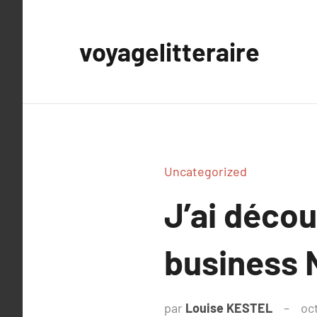
Aller
au
voyagelitteraire
contenu
Uncategorized
J’ai déco
business 
par
Louise KESTEL
oc