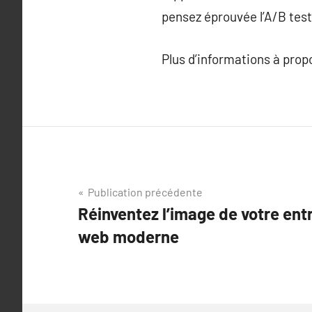
pensez éprouvée l’A/B tes
Plus d’informations à pro
Navigation
Publication précédente
Réinventez l’image de votre ent
de
web moderne
l’article