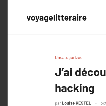
Aller
au
voyagelitteraire
contenu
Uncategorized
J’ai déco
hacking
par
Louise KESTEL
oc