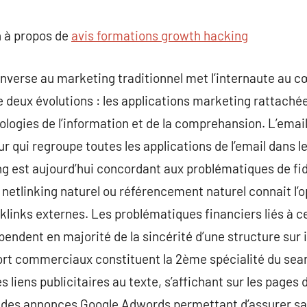
commentaire
 à propos de
avis formations growth hacking
’inverse au marketing traditionnel met l’internaute au c
e deux évolutions : les applications marketing rattachée
ologies de l’information et de la comprehansion. L’emai
 qui regroupe toutes les applications de l’email dans le
ling est aujourd’hui concordant aux problématiques de 
e netlinking naturel ou référencement naturel connait l’
cklinks externes. Les problématiques financiers liés à c
pendent en majorité de la sincérité d’une structure sur
port commerciaux constituent la 2ème spécialité du sea
 liens publicitaires au texte, s’affichant sur les pages
i des annonces Google Adwords permettant d’assurer sa 