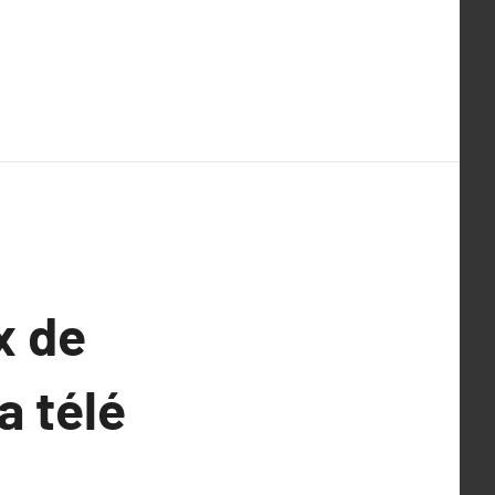
x de
a télé