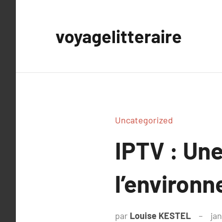
Aller
au
voyagelitteraire
contenu
Uncategorized
IPTV : Un
l’environn
par
Louise KESTEL
jan