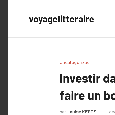
Aller
au
voyagelitteraire
contenu
Uncategorized
Investir 
faire un b
par
Louise KESTEL
dé