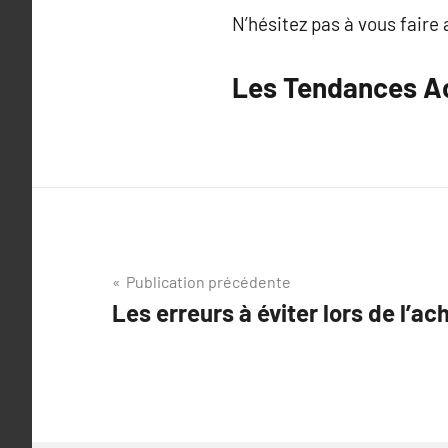
N’hésitez pas à vous fair
Les Tendances Ac
Navigation
Publication précédente
Les erreurs à éviter lors de l’ac
de
l’article