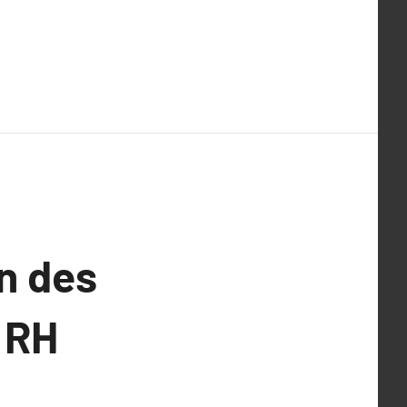
on des
 RH