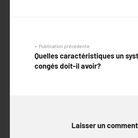
Navigation
Publication précédente
Quelles caractéristiques un sy
de
congés doit-il avoir?
l’article
Laisser un comment