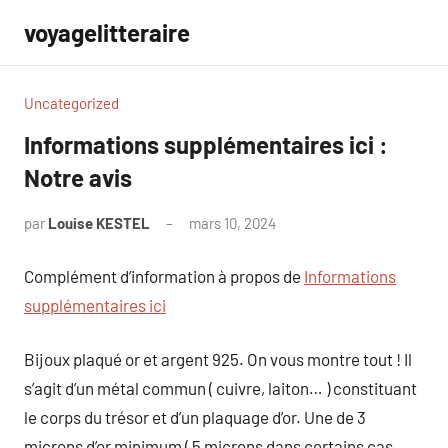
Aller
voyagelitteraire
au
contenu
Uncategorized
Informations supplémentaires ici :
Notre avis
par
Louise KESTEL
mars 10, 2024
Aucun
commentaire
Complément d’information à propos de
Informations
supplémentaires ici
Bijoux plaqué or et argent 925. On vous montre tout ! Il
s’agit d’un métal commun ( cuivre, laiton… ) constituant
le corps du trésor et d’un plaquage d’or. Une de 3
microns d’or minimum ( 5 microns dans certains cas