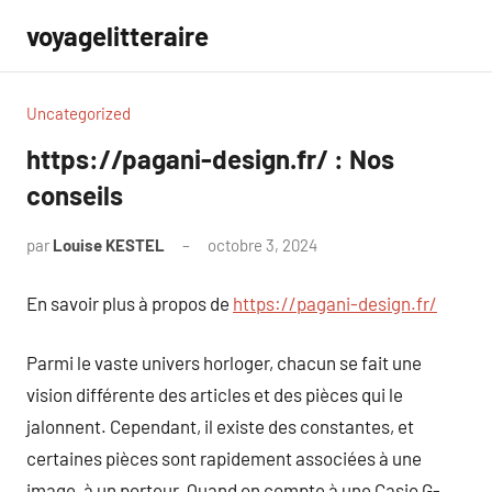
Aller
voyagelitteraire
au
contenu
Uncategorized
https://pagani-design.fr/ : Nos
conseils
par
Louise KESTEL
octobre 3, 2024
Aucun
commentaire
En savoir plus à propos de
https://pagani-design.fr/
Parmi le vaste univers horloger, chacun se fait une
vision différente des articles et des pièces qui le
jalonnent. Cependant, il existe des constantes, et
certaines pièces sont rapidement associées à une
image, à un porteur. Quand on compte à une Casio G-