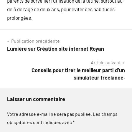
parents de surveiller l’utilisation de la tétine, surtout au-
delà de l’âge de deux ans, pour éviter des habitudes
prolongées.
Navigation
Publication précédente
Lumière sur Création site internet Royan
de
Article suivant
l’article
Conseils pour tirer le meilleur parti d’un
simulateur freelance.
Laisser un commentaire
Votre adresse e-mail ne sera pas publiée.
Les champs
obligatoires sont indiqués avec
*