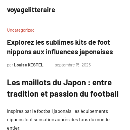
Aller
voyagelitteraire
au
contenu
Uncategorized
Explorez les sublimes kits de foot
nippons aux influences japonaises
par
Louise KESTEL
septembre 15, 2025
Aucun
commentaire
Les maillots du Japon : entre
tradition et passion du football
Inspirés par le football japonais, les équipements
nippons font sensation auprès des fans du monde
entier.