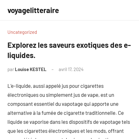
Aller
voyagelitteraire
au
contenu
Uncategorized
Explorez les saveurs exotiques des e-
liquides.
par
Louise KESTEL
avril 17, 2024
Aucun
commentaire
L’e-liquide, aussi appelé jus pour cigarettes
électroniques ou simplement jus de vape, est un
composant essentiel du vapotage qui apporte une
alternative à la fumée de cigarette traditionnelle. Ce
liquide se vaporise dans les dispositifs de vapotage tels
que les cigarettes électroniques et les mods, offrant