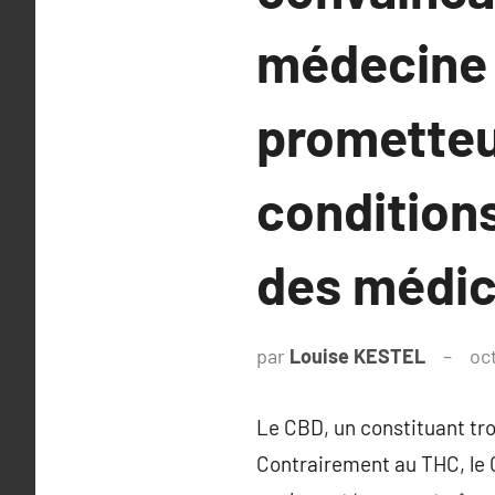
médecine n
prometteu
conditions
des médic
par
Louise KESTEL
oc
Le CBD, un constituant trou
Contrairement au THC, le C