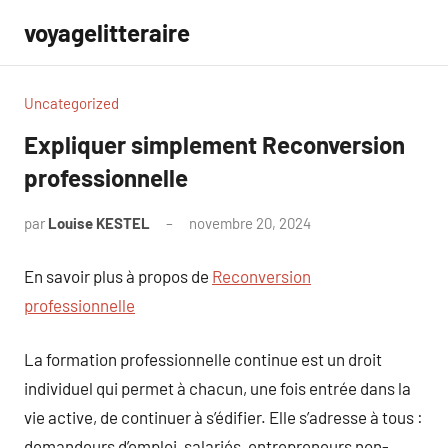
Aller
voyagelitteraire
au
contenu
Uncategorized
Expliquer simplement Reconversion
professionnelle
par
Louise KESTEL
novembre 20, 2024
Aucun
commentaire
En savoir plus à propos de
Reconversion
professionnelle
La formation professionnelle continue est un droit
individuel qui permet à chacun, une fois entrée dans la
vie active, de continuer à s’édifier. Elle s’adresse à tous :
demandeurs d’emploi, salariés, entrepreneurs non-