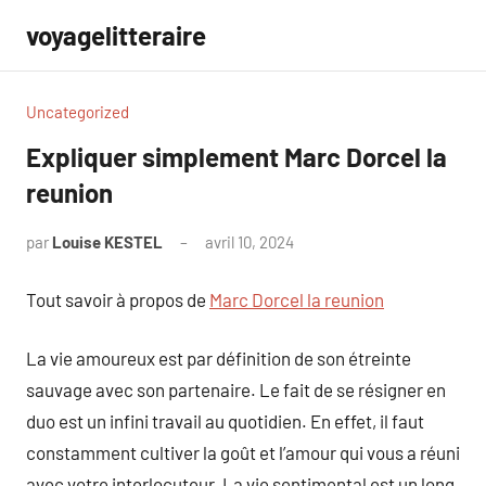
Aller
voyagelitteraire
au
contenu
Uncategorized
Expliquer simplement Marc Dorcel la
reunion
par
Louise KESTEL
avril 10, 2024
Aucun
commentaire
Tout savoir à propos de
Marc Dorcel la reunion
La vie amoureux est par définition de son étreinte
sauvage avec son partenaire. Le fait de se résigner en
duo est un infini travail au quotidien. En effet, il faut
constamment cultiver la goût et l’amour qui vous a réuni
avec votre interlocuteur. La vie sentimental est un long