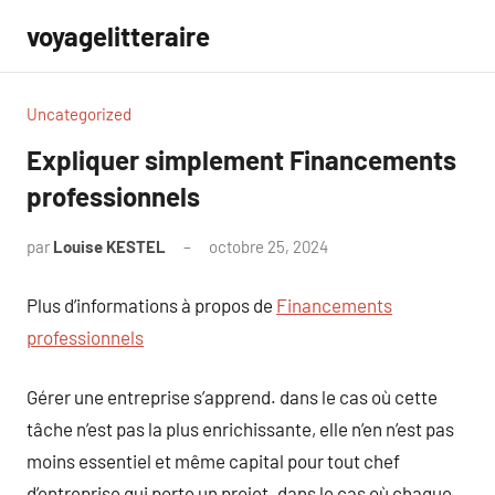
Aller
voyagelitteraire
au
contenu
Uncategorized
Expliquer simplement Financements
professionnels
par
Louise KESTEL
octobre 25, 2024
Aucun
commentaire
Plus d’informations à propos de
Financements
professionnels
Gérer une entreprise s’apprend. dans le cas où cette
tâche n’est pas la plus enrichissante, elle n’en n’est pas
moins essentiel et même capital pour tout chef
d’entreprise qui porte un projet. dans le cas où chaque