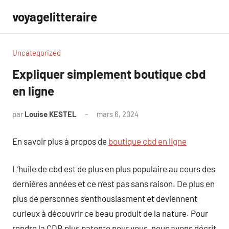
Aller
voyagelitteraire
au
contenu
Uncategorized
Expliquer simplement boutique cbd
en ligne
par
Louise KESTEL
mars 6, 2024
Aucun
commentaire
En savoir plus à propos de
boutique cbd en ligne
L’huile de cbd est de plus en plus populaire au cours des
dernières années et ce n’est pas sans raison. De plus en
plus de personnes s’enthousiasment et deviennent
curieux à découvrir ce beau produit de la nature. Pour
rendre la CDB plus patente pour vous, nous avons décrit