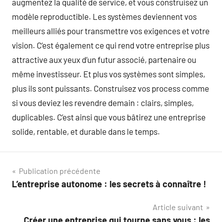
augmentez la qualité de service, et vous construisez un
modèle reproductible. Les systèmes deviennent vos
meilleurs alliés pour transmettre vos exigences et votre
vision. C’est également ce qui rend votre entreprise plus
attractive aux yeux d’un futur associé, partenaire ou
même investisseur. Et plus vos systèmes sont simples,
plus ils sont puissants. Construisez vos process comme
si vous deviez les revendre demain : clairs, simples,
duplicables. C’est ainsi que vous bâtirez une entreprise
solide, rentable, et durable dans le temps.
Navigation
Publication précédente
L’entreprise autonome : les secrets à connaître !
de
Article suivant
l’article
Créer une entreprise qui tourne sans vous : les