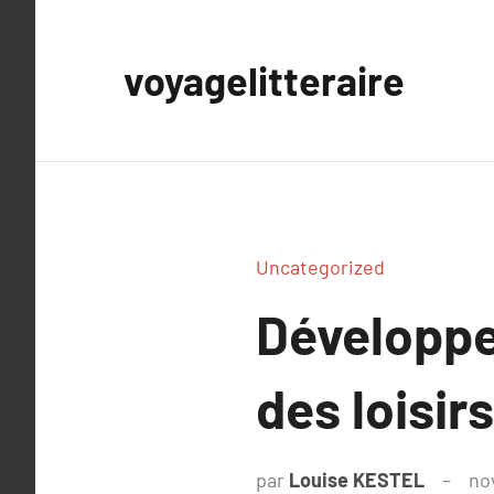
Aller
au
voyagelitteraire
contenu
Uncategorized
Développe
des loisirs
par
Louise KESTEL
no