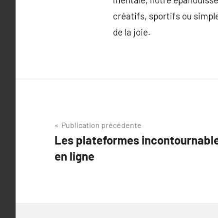
créatifs, sportifs ou simp
de la joie.
Navigation
Publication précédente
Les plateformes incontournabl
de
en ligne
l’article