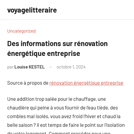
Aller
voyagelitteraire
au
contenu
Uncategorized
Des informations sur rénovation
énergétique entreprise
par
Louise KESTEL
octobre 1, 2024
Aucun
commentaire
Source à propos de
rénovation énergétique entreprise
Une addition trop salée pour le chauffage, une
chaudière qui peine à vous fournir de l’eau tiède, des
combles mal isolés, vous avez froid l’hiver et chaud la
belle saison ? Il est temps de faire le point sur l’isolation
de votre logement. Comment procéder pour une