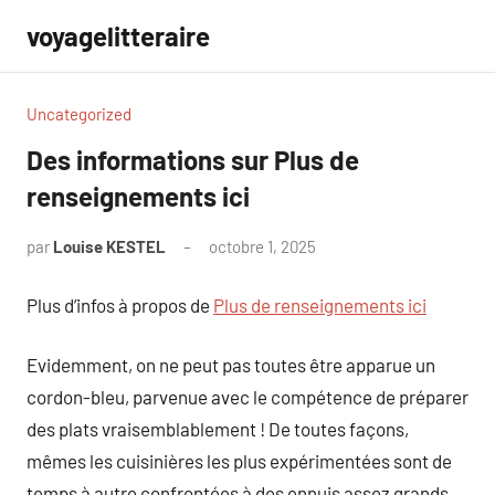
Aller
voyagelitteraire
au
contenu
Uncategorized
Des informations sur Plus de
renseignements ici
par
Louise KESTEL
octobre 1, 2025
Aucun
commentaire
Plus d’infos à propos de
Plus de renseignements ici
Evidemment, on ne peut pas toutes être apparue un
cordon-bleu, parvenue avec le compétence de préparer
des plats vraisemblablement ! De toutes façons,
mêmes les cuisinières les plus expérimentées sont de
temps à autre confrontées à des ennuis assez grands,