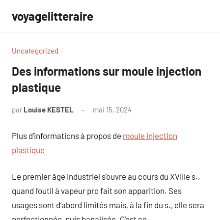
Aller
voyagelitteraire
au
contenu
Uncategorized
Des informations sur moule injection
plastique
par
Louise KESTEL
mai 15, 2024
Aucun
commentaire
Plus d’informations à propos de
moule injection
plastique
Le premier âge industriel s’ouvre au cours du XVIIIe s.,
quand l’outil à vapeur pro fait son apparition. Ses
usages sont d’abord limités mais, à la fin du s., elle sera
perfectionnée, puis banalisée. C’est ce