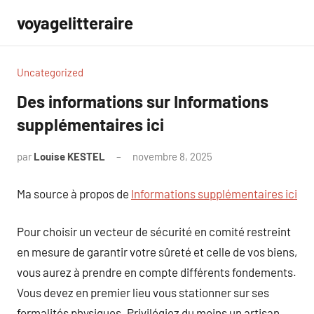
Aller
voyagelitteraire
au
contenu
Uncategorized
Des informations sur Informations
supplémentaires ici
par
Louise KESTEL
novembre 8, 2025
Aucun
commentaire
Ma source à propos de
Informations supplémentaires ici
Pour choisir un vecteur de sécurité en comité restreint
en mesure de garantir votre sûreté et celle de vos biens,
vous aurez à prendre en compte différents fondements.
Vous devez en premier lieu vous stationner sur ses
formalités physiques. Privilégiez du moins un artisan