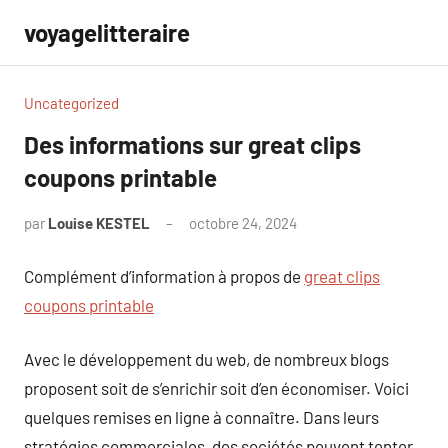
Aller
voyagelitteraire
au
contenu
Uncategorized
Des informations sur great clips
coupons printable
par
Louise KESTEL
octobre 24, 2024
Aucun
commentaire
Complément d’information à propos de
great clips
coupons printable
Avec le développement du web, de nombreux blogs
proposent soit de s’enrichir soit d’en économiser. Voici
quelques remises en ligne à connaître. Dans leurs
stratégies commerciales, des sociétés peuvent tenter