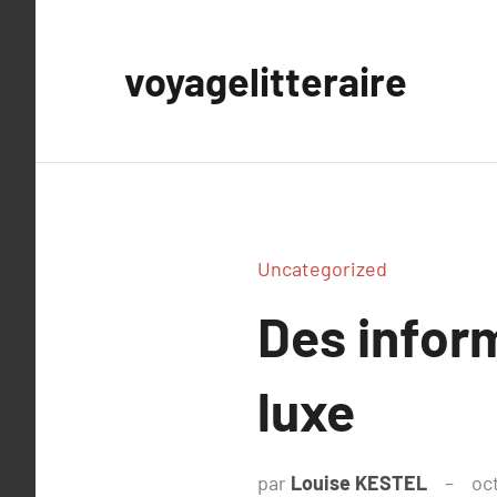
Aller
au
voyagelitteraire
contenu
Uncategorized
Des infor
luxe
par
Louise KESTEL
oc