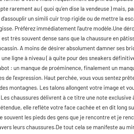
apte rarement au ( quoi qu’en dise la vendeuse ) mais, p
d’assouplir un simili cuir trop rigide ou de mettre la e
argisse. Préférez immédiatement l’autre modèle.Une déro
e est très souvent dense sans que la chaussure en pâti
 mocassin. A moins de désirer absolument damner ses b
 une ligne à niveau ( à quite pour des sneakers définiti
e sabot : un manque de proéminence, finalement un manq
les de l’expression. Haut perchée, vous vous sentez prêt
r des montagnes. Les talons allongent votre image et vo
 Les chaussures délivrent à ce titre une note exclusive 
rétendue, elle reflète votre face cachée et en dit long su
 souvent les pieds des gens que je rencontre et je ren
avers leurs chaussures.De tout cela se manifeste au m