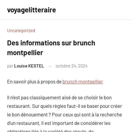
Aller
voyagelitteraire
au
contenu
Uncategorized
Des informations sur brunch
montpellier
par
Louise KESTEL
octobre 24, 2024
Aucun
commentaire
En savoir plus à propos de
brunch montpellier
Il n’est pas classiquement aisé de se choisir le bon
restaurant. Sur quels règles faut-il se baser pour créer
le bon dénouement ? Pour ceux qui sont à la recherche
d’un restaurant, il est important de considérer les
obligations liés à la variété des atouts, de