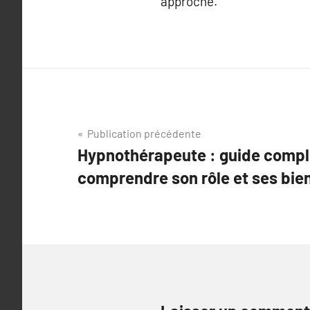
approche.
Navigation
Publication précédente
Hypnothérapeute : guide compl
de
comprendre son rôle et ses bien
l’article