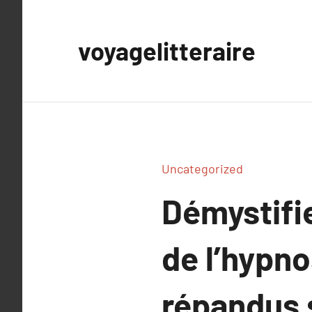
Aller
au
voyagelitteraire
contenu
Uncategorized
Démystifi
de l’hypno
répandus 