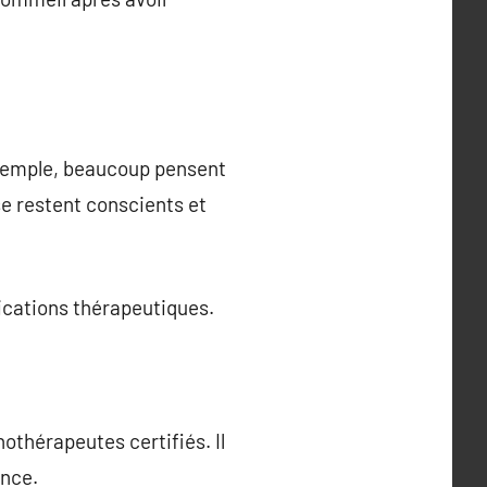
exemple, beaucoup pensent
se restent conscients et
lications thérapeutiques.
thérapeutes certifiés. Il
ence.