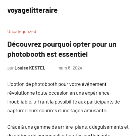
Aller
voyagelitteraire
au
contenu
Uncategorized
Découvrez pourquoi opter pour un
photobooth est essentiel
par
Louise KESTEL
mars 6, 2024
Aucun
commentaire
L’option de photobooth pour votre événement
révolutionne toute occasion en une expérience
inoubliable, offrant la possibilité aux participants de
capturer leurs sourires d’une façon amusante.
Grâce à une gamme de arrière-plans, d’déguisements et
de options de personnalisation, les participants