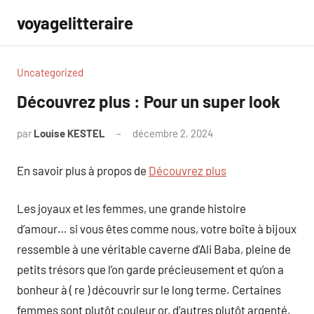
Aller
voyagelitteraire
au
contenu
Uncategorized
Découvrez plus : Pour un super look
par
Louise KESTEL
décembre 2, 2024
Aucun
commentaire
En savoir plus à propos de
Découvrez plus
Les joyaux et les femmes, une grande histoire
d’amour… si vous êtes comme nous, votre boîte à bijoux
ressemble à une véritable caverne d’Ali Baba, pleine de
petits trésors que l’on garde précieusement et qu’on a
bonheur à ( re ) découvrir sur le long terme. Certaines
femmes sont plutôt couleur or, d’autres plutôt argenté,