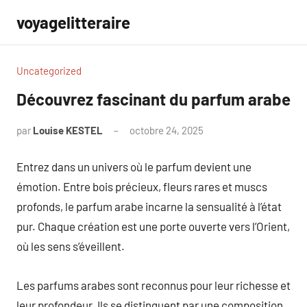
Aller
voyagelitteraire
au
contenu
Uncategorized
Découvrez fascinant du parfum arabe
par
Louise KESTEL
octobre 24, 2025
Aucun
commentaire
Entrez dans un univers où le parfum devient une
émotion. Entre bois précieux, fleurs rares et muscs
profonds, le parfum arabe incarne la sensualité à l’état
pur. Chaque création est une porte ouverte vers l’Orient,
où les sens s’éveillent.
Les parfums arabes sont reconnus pour leur richesse et
leur profondeur. Ils se distinguent par une composition