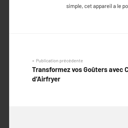
simple, cet appareil a le p
Navigation
Publication précédente
Transformez vos Goûters avec 
de
d’Airfryer
l’article