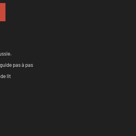
ussie.
 guide pas à pas
e lit