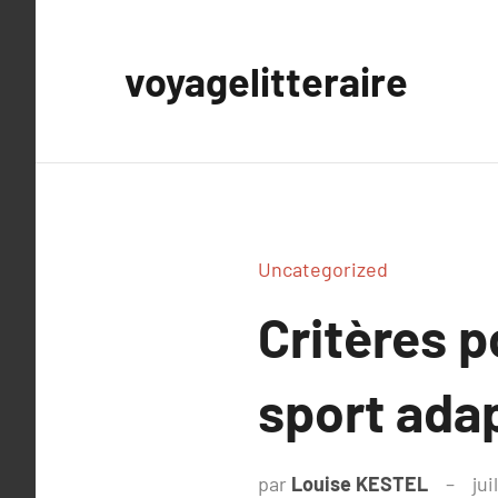
Aller
au
voyagelitteraire
contenu
Uncategorized
Critères p
sport adap
par
Louise KESTEL
jui